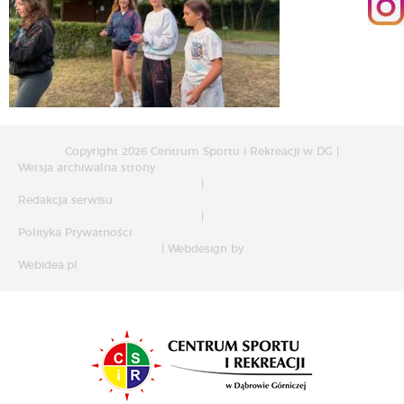
Copyright 2026 Centrum Sportu i Rekreacji w DG |
Wersja archiwalna strony
|
Redakcja serwisu
|
Polityka Prywatności
| Webdesign by
Webidea.pl