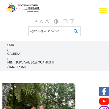
A

A
A
wyszukaj w serwisie
CSIR
/
GALERIA
/
MINI SURVIVAL 2026 TURNUS II
/
IMG_E3158