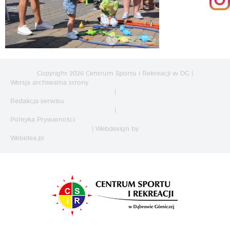
Copyright 2026 Centrum Sportu i Rekreacji w DG |
Wersja archiwalna strony
|
Redakcja serwisu
|
Polityka Prywatności
| Webdesign by
Webidea.pl