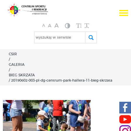
A

A
A
wyszukaj w serwisie
CSIR
/
GALERIA
/
BIEG SKRZATA
/
20190602-003-pl-dg-centrum-park-hallera-11-bieg-skrzata