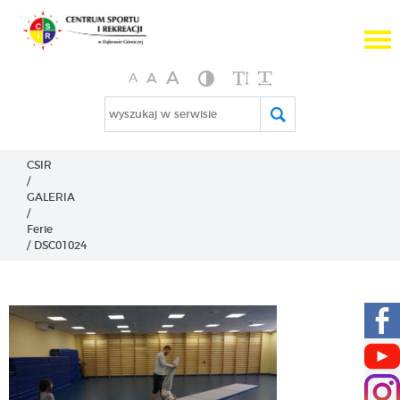
A

A
A
wyszukaj w serwisie
CSIR
/
GALERIA
/
Ferie
/
DSC01024