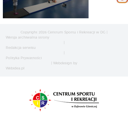
Copyright 2026 Centrum Sportu i Rekreacji w DG |
Wersja archiwalna strony
|
Redakcja serwisu
|
Polityka Prywatności
| Webdesign by
Webidea.pl