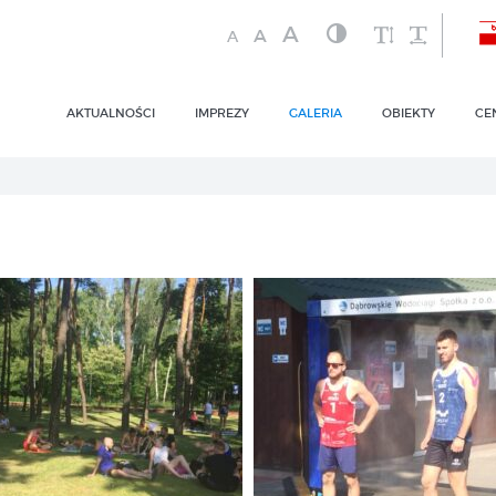

A
A
A
AKTUALNOŚCI
IMPREZY
GALERIA
OBIEKTY
CE